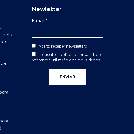
Newletter
E-mail *
os
alheta:
ardo
Aceito receber newsletters
Li e aceito a
política de privacidade
referente à utilização dos meus dados.
 da
ENVIAR
para
para
)