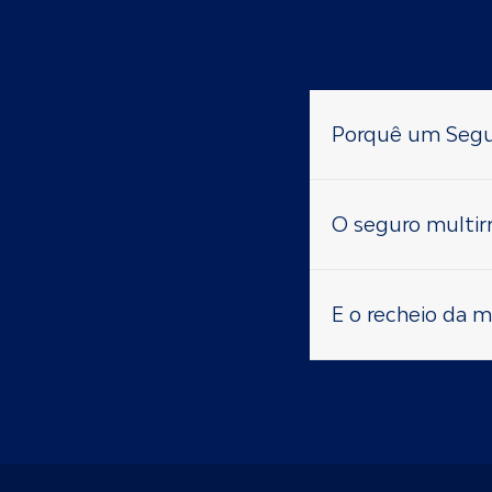
Porquê um Segur
O seguro multirr
E o recheio da 