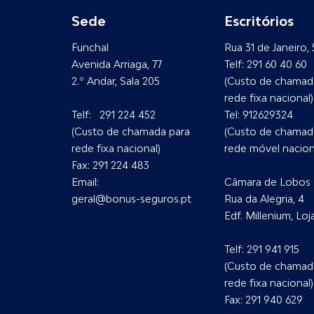
Sede
Escritórios
Funchal
Rua 31 de Janeiro, 
Avenida Arriaga, 77
Telf:
291 60 40 60
2.º Andar, Sala 205
(Custo de chamad
rede fixa nacional)
Telf:
291 224 452
Tel:
912629324
(Custo de chamada para
(Custo de chamad
rede fixa nacional)
rede móvel nacion
Fax:
291 224 483
Email:
Câmara de Lobos
geral@bonus-seguros.pt
Rua da Alegria, 4
Edf. Millenium, Loj
Telf:
291 941 915
(Custo de chamad
rede fixa nacional)
Fax: 291 940 629