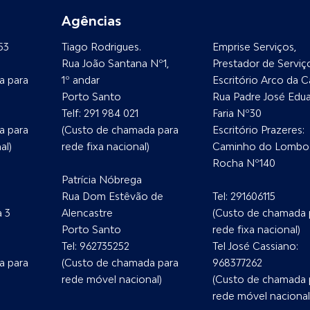
Agências
53
Tiago Rodrigues.
Emprise Serviços,
Rua João Santana Nº1,
Prestador de Serviç
a para
1º andar
Escritório Arco da C
Porto Santo
Rua Padre José Edu
Telf:
291 984 021
Faria Nº30
a para
(Custo de chamada para
Escritório Prazeres:
al)
rede fixa nacional)
Caminho do Lombo
Rocha Nº140
Patrícia Nóbrega
Rua Dom Estêvão de
Tel:
291606115
a 3
Alencastre
(Custo de chamada 
Porto Santo
rede fixa nacional)
Tel:
962735252
Tel José Cassiano:
a para
(Custo de chamada para
968377262
rede móvel nacional)
(Custo de chamada 
rede móvel nacional